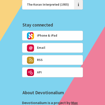
i
Stay connected
iPhone & iPad
Email
RSS
API
About Devotionalium
Devotionalium is a project by
Max