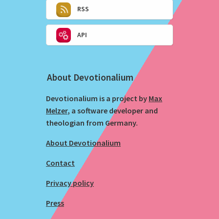
RSS
API
About Devotionalium
Devotionalium is a project by
Max
Melzer
, a software developer and
theologian from Germany.
About Devotionalium
Contact
Privacy policy
Press