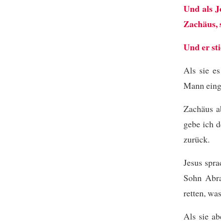
Und als J
Zachäus, 
Und er st
Als sie es
Mann eing
Zachäus ab
gebe ich d
zurück.
Jesus spra
Sohn Abra
retten, was
Als sie ab