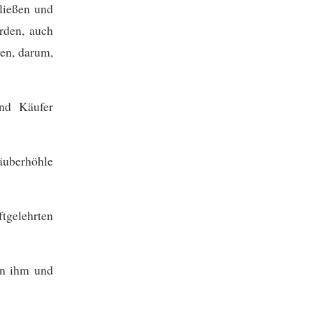
ließen und
rden, auch
den, darum,
nd Käufer
Räuberhöhle
ftgelehrten
an ihm und