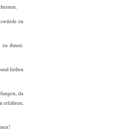
cheinen.
gswürde zu
 zu ihnen:
 und ließen
fangen, da
u erfahren,
nnen!