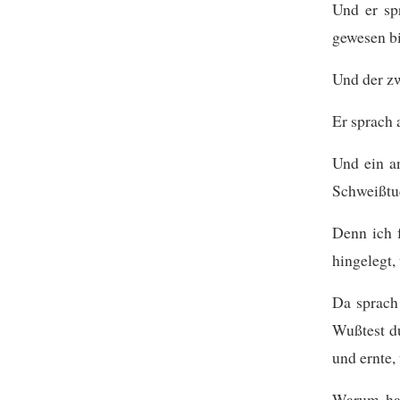
Und er sp
gewesen bi
Und der zw
Er sprach 
Und ein an
Schweißtu
Denn ich f
hingelegt, 
Da sprach
Wußtest du
und ernte,
Warum has