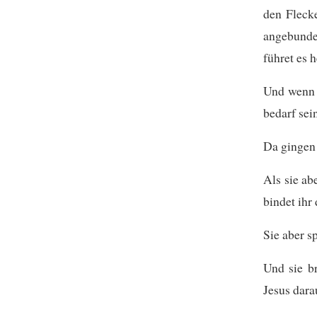
den Flecke
angebunde
führet es h
Und wenn e
bedarf sei
Da gingen 
Als sie ab
bindet ihr
Sie aber s
Und sie br
Jesus dara