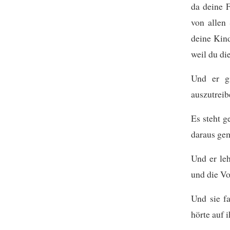
da deine 
von allen 
deine Kind
weil du di
Und er g
auszutreib
Es steht g
daraus ge
Und er leh
und die V
Und sie f
hörte auf i