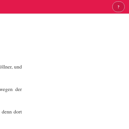
?
öllner, und
 wegen der
; denn dort