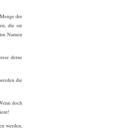
e Menge der
en, die sie
t im Namen
eise deine
 werden die
 Wenn doch
ient!
en werden,