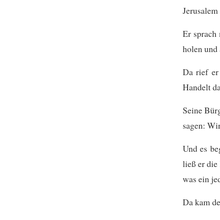
Jerusalem 
Er sprach
holen und
Da rief e
Handelt d
Seine Bürg
sagen: Wir
Und es be
ließ er di
was ein je
Da kam der