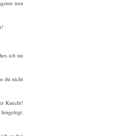
gsten treu
n!
ches ich im
as du nicht
er Knecht!
 hingelegt,
ich es bei