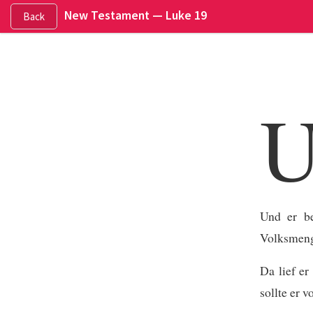
New Testament —
Luke 19
Back
Und er be
Volksmenge
Da lief er
sollte er 