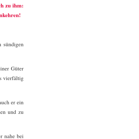
ch zu ihm:
inkehren!
em sündigen
einer Güter
 vierfältig
auch er ein
hen und zu
er nahe bei