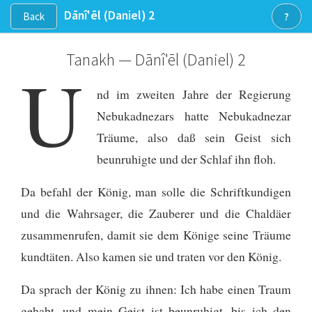
Dānî'ēl
(Daniel)
2
Back
?
Tanakh — Dānî'ēl
(Daniel)
2
U
nd im zweiten Jahre der Regierung
Nebukadnezars hatte Nebukadnezar
Träume, also daß sein Geist sich
beunruhigte und der Schlaf ihn floh.
Da befahl der König, man solle die Schriftkundigen
und die Wahrsager, die Zauberer und die Chaldäer
zusammenrufen, damit sie dem Könige seine Träume
kundtäten. Also kamen sie und traten vor den König.
Da sprach der König zu ihnen: Ich habe einen Traum
gehabt, und mein Geist ist beunruhigt, bis ich den