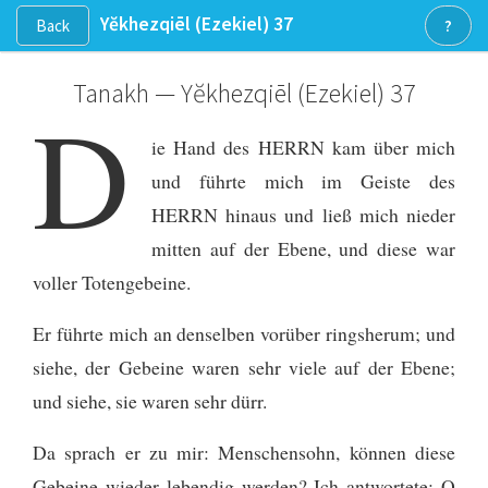
Yĕkhezqiēl
(Ezekiel)
37
Back
?
Tanakh — Yĕkhezqiēl
(Ezekiel)
37
D
ie Hand des HERRN kam über mich
und führte mich im Geiste des
HERRN hinaus und ließ mich nieder
mitten auf der Ebene, und diese war
voller Totengebeine.
Er führte mich an denselben vorüber ringsherum; und
siehe, der Gebeine waren sehr viele auf der Ebene;
und siehe, sie waren sehr dürr.
Da sprach er zu mir: Menschensohn, können diese
Gebeine wieder lebendig werden? Ich antwortete: O