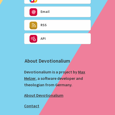
Email
RSS
API
About Devotionalium
Devotionalium is a project by
Max
Melzer
, a software developer and
theologian from Germany.
About Devotionalium
Contact