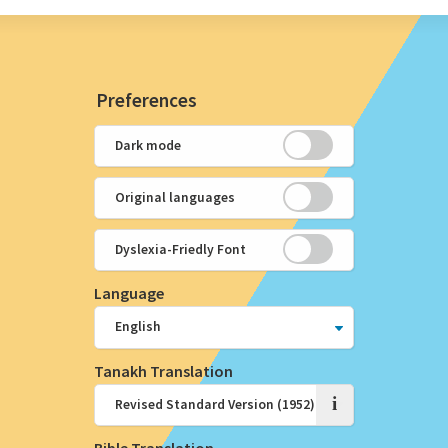
Preferences
Dark mode
Original languages
Dyslexia-Friedly Font
Language
Tanakh Translation
i
Bible Translation