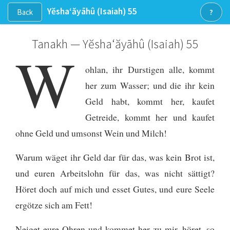
Yĕsha‘ăyāhû
(Isaiah)
55
Back
?
Tanakh — Yĕsha‘ăyāhû
(Isaiah)
55
W
ohlan, ihr Durstigen alle, kommt
her zum Wasser; und die ihr kein
Geld habt, kommt her, kaufet
Getreide, kommt her und kaufet
ohne Geld und umsonst Wein und Milch!
Warum wäget ihr Geld dar für das, was kein Brot ist,
und euren Arbeitslohn für das, was nicht sättigt?
Höret doch auf mich und esset Gutes, und eure Seele
ergötze sich am Fett!
Neiget eure Ohren und kommet her zu mir, höret, so