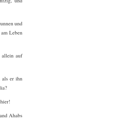
nfzig, und
runnen und
re am Leben
allein auf
als er ihn
lia?
hier!
Hand Ahabs