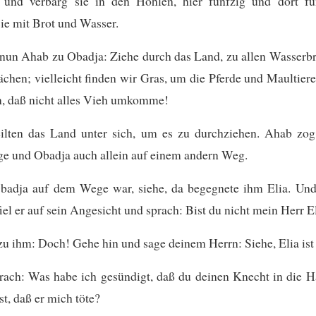
 und verbarg sie in den Höhlen, hier fünfzig und dort fü
sie mit Brot und Wasser.
 nun Ahab zu Obadja: Ziehe durch das Land, zu allen Wasserb
ächen; vielleicht finden wir Gras, um die Pferde und Maultie
n, daß nicht alles Vieh umkomme!
eilten das Land unter sich, um es zu durchziehen. Ahab zog 
e und Obadja auch allein auf einem andern Weg.
badja auf dem Wege war, siehe, da begegnete ihm Elia. Und 
fiel er auf sein Angesicht und sprach: Bist du nicht mein Herr E
zu ihm: Doch! Gehe hin und sage deinem Herrn: Siehe, Elia ist 
prach: Was habe ich gesündigt, daß du deinen Knecht in die 
st, daß er mich töte?