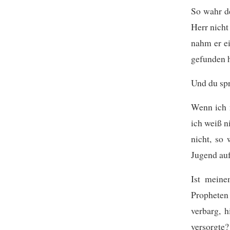
So wahr de
Herr nicht
nahm er e
gefunden 
Und du spr
Wenn ich 
ich weiß n
nicht, so
Jugend au
Ist meine
Prophete
verbarg, 
versorgte?