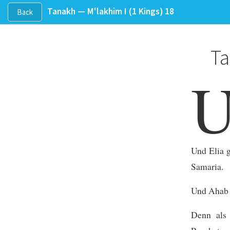
Tanakh —
M'lakhim I
(1 Kings)
18
Back
Ta
Und Elia g
Samaria.
Und Ahab r
Denn als