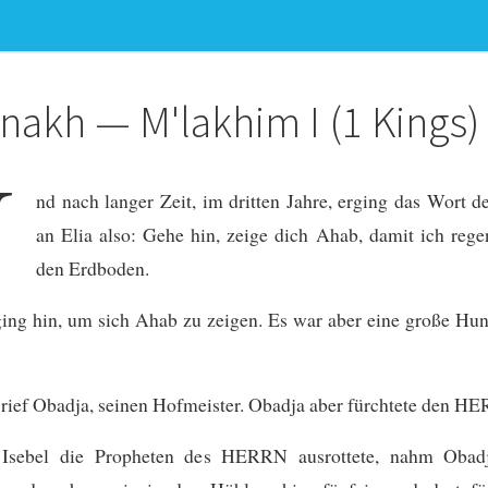
nakh — M'lakhim I
(1 Kings)
U
nd nach langer Zeit, im dritten Jahre, erging das Wort
an Elia also: Gehe hin, zeige dich Ahab, damit ich rege
den Erdboden.
ing hin, um sich Ahab zu zeigen. Es war aber eine große Hu
ief Obadja, seinen Hofmeister. Obadja aber fürchtete den HE
 Isebel die Propheten des HERRN ausrottete, nahm Obadj