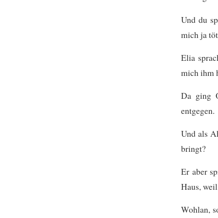
Und du spr
mich ja tö
Elia sprac
mich ihm 
Da ging 
entgegen.
Und als Ah
bringt?
Er aber sp
Haus, wei
Wohlan, s