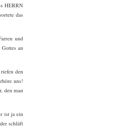
 des HERRN
wortete das
Farren und
s Gottes an
 riefen den
rhöre uns!
r, den man
 ist ja ein
der schläft