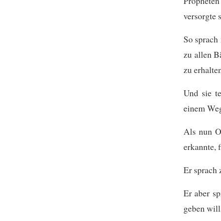
Propheten
versorgte 
So sprach
zu allen B
zu erhalte
Und sie t
einem Weg
Als nun O
erkannte, 
Er sprach 
Er aber s
geben will