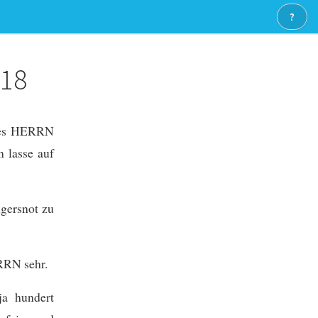
?
18
 des HERRN
n lasse auf
ngersnot zu
RRN sehr.
a hundert