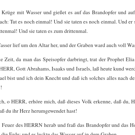
r Krüge mit Wasser und gießet es auf das Brandopfer und au
ach: Tut es noch einmal! Und sie taten es noch einmal. Und er 
ttenmal! Und sie taten es zum drittenmal.
sser lief um den Altar her, und der Graben ward auch voll Was
 Zeit, da man das Speisopfer darbringt, trat der Prophet Eli
HERR, Gott Abrahams, Isaaks und Israels, laß heute kund wer
rael bist und ich dein Knecht und daß ich solches alles nach 
!
ch, o HERR, erhöre mich, daß dieses Volk erkenne, daß du, 
daß du ihr Herz herumgewendet hast!
as Feuer des HERRN herab und fraß das Brandopfer und das Ho
 die Erde; und es leckte das Wasser auf in dem Graben.