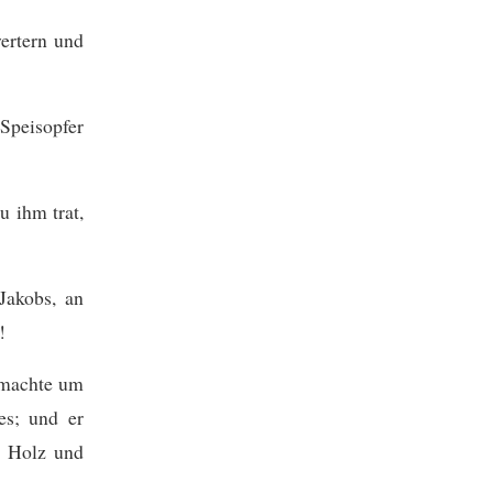
wertern und
 Speisopfer
u ihm trat,
Jakobs, an
!
 machte um
es;
und er
s Holz und