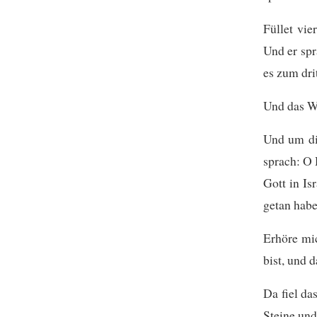
Füllet vie
Und er spr
es zum dri
Und das Wa
Und um die
sprach: O 
Gott in Is
getan habe
Erhöre mi
bist, und 
Da fiel d
Steine und