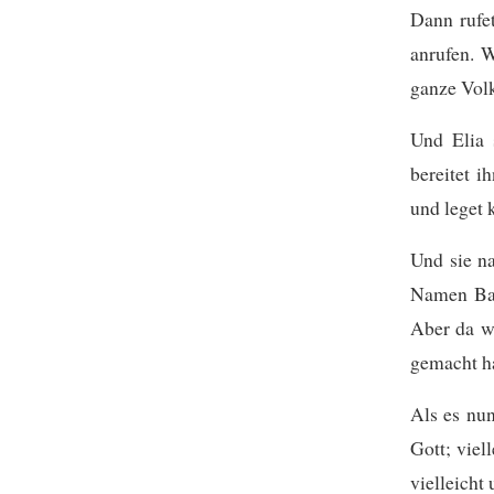
Dann rufe
anrufen. W
ganze Volk
Und Elia 
bereitet i
und leget 
Und sie na
Namen Baa
Aber da w
gemacht ha
Als es nun
Gott; viel
vielleicht