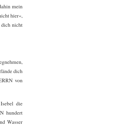
 dahin mein
icht hier«,
dich nicht
wegnehmen,
 fände dich
 HERRN von
Isebel die
N hundert
und Wasser