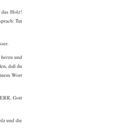
f das Holz!
sprach: Tut
ser.
a herzu und
den, daß du
deinem Wort
HERR, Gott
lz und die