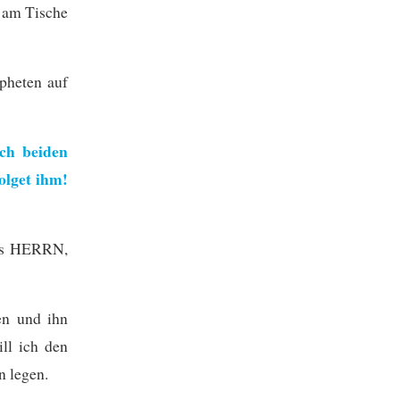
e am Tische
opheten auf
ch beiden
folget ihm!
des HERRN,
en und ihn
ll ich den
n legen.