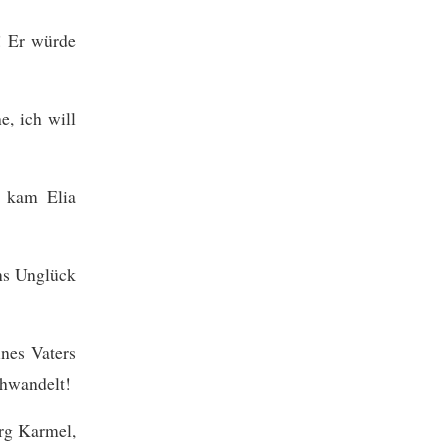
r! Er würde
e, ich will
 kam Elia
ins Unglück
ines Vaters
chwandelt!
rg Karmel,