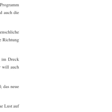
e Programm
d auch die
menschliche
e Richtung
h im Dreck
 will auch
d; das neue
ne Lust auf