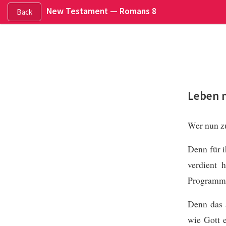
New Testament —
Romans 8
Back
Leben 
Wer nun zu
Denn für 
verdient h
Programm v
Denn das a
wie Gott e