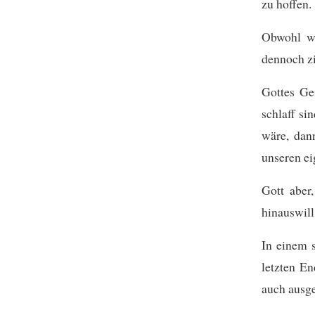
zu hoffen.
Obwohl wi
dennoch zi
Gottes Ge
schlaff si
wäre, dann
unseren ei
Gott aber
hinauswill
In einem s
letzten E
auch ausge