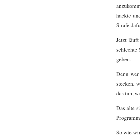
anzukomme
hackte un
Strafe dafü
Jetzt läuf
schlechte
geben.
Denn wer 
stecken, 
das tun, wa
Das alte s
Programm 
So wie wir