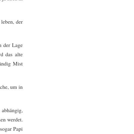
leben, der
n der Lage
d das alte
ändig Mist
sche, um in
 abhängig,
men werdet.
 sogar Papi