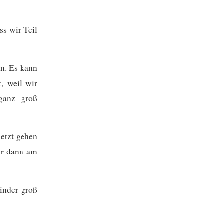
ss wir Teil
en. Es kann
, weil wir
ganz groß
jetzt gehen
ir dann am
inder groß