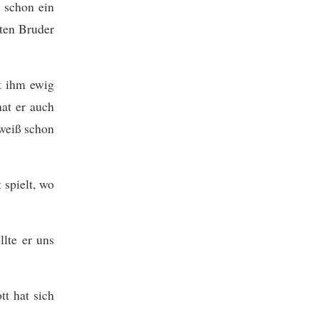
h schon ein
ten Bruder
t ihm ewig
at er auch
 weiß schon
spielt, wo
llte er uns
t hat sich