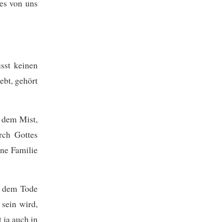
 es von uns
üsst keinen
ebt, gehört
n dem Mist,
rch Gottes
ine Familie
s dem Tode
 sein wird,
 ja auch in