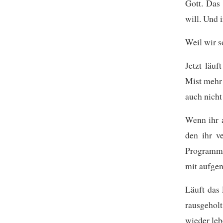
Gott. Das 
will. Und 
Weil wir s
Jetzt läuf
Mist mehr 
auch nicht
Wenn ihr a
den ihr v
Programm w
mit aufge
Läuft das
rausgeholt
wieder leb