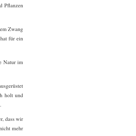
nd Pflanzen
n dem Zwang
hat für ein
ze Natur im
ausgerüstet
ch holt und
.
r, dass wir
 nicht mehr