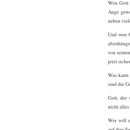
Wen Gott n
Auge gewo
neben viel
Und wen G
abzuhänge
von seinem
jetzt sich
Was kann 
sind die G
Gott, der 
nicht alle
Wer will 
auf ihre S