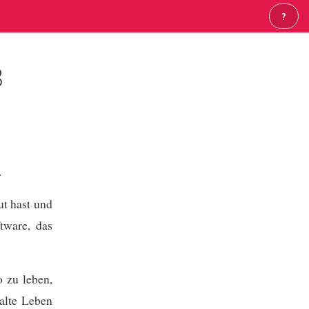
?
8
.
t hast und
ftware, das
o zu leben,
 alte Leben