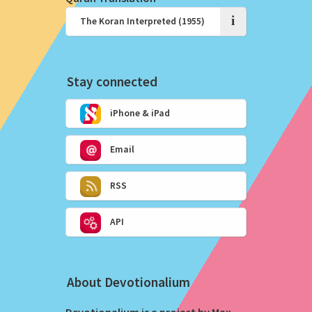
i
Stay connected
iPhone & iPad
Email
RSS
API
About Devotionalium